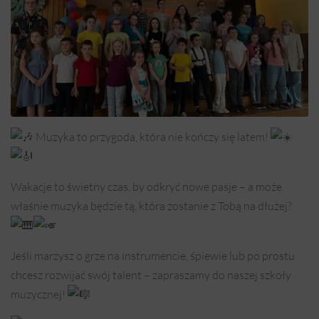
Muzyka to przygoda, która nie kończy się latem!
Wakacje to świetny czas, by odkryć nowe pasje – a może
właśnie muzyka będzie tą, która zostanie z Tobą na dłużej?
Jeśli marzysz o grze na instrumencie, śpiewie lub po prostu
chcesz rozwijać swój talent – zapraszamy do naszej szkoły
muzycznej!