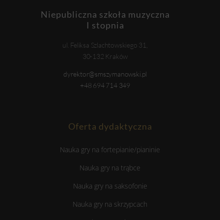
Niepubliczna szkoła muzyczna
I stopnia
ul. Feliksa Szlachtowskiego 31,
30-132 Kraków
dyrektor@smszymanowski.pl
+48 694 714 349
Oferta dydaktyczna
Nauka gry na fortepianie/pianinie
Nauka gry na trąbce
Nauka gry na saksofonie
Nauka gry na skrzypcach