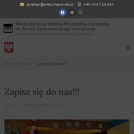
dyrektor@smszymanowski.pl
+48 694 714 349
Niepubliczna Szkoła Muzyczna I stopnia
im. Karola Szymanowskiego w Krakowie
z uprawnieniami szkoły publicznej od 26.11.2024 r.
Home
News
Zapisz się do nas!!!
Zapisz się do nas!!!
In
News
Posted
18 lipca, 2025