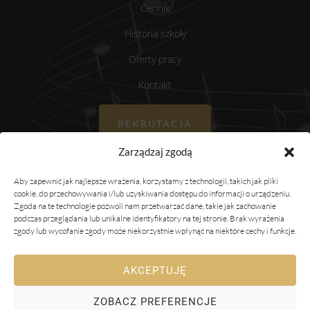
Cennik
Historia szkoły
Oferty pracy
Kontakt
REKRUTACJA
Zarządzaj zgodą
Aby zapewnić jak najlepsze wrażenia, korzystamy z technologii, takich jak pliki
cookie, do przechowywania i/lub uzyskiwania dostępu do informacji o urządzeniu.
Zgoda na te technologie pozwoli nam przetwarzać dane, takie jak zachowanie
podczas przeglądania lub unikalne identyfikatory na tej stronie. Brak wyrażenia
zgody lub wycofanie zgody może niekorzystnie wpłynąć na niektóre cechy i funkcje.
Polityka prywatności
Statut szkoły
Standardy Ochrony Małoletnich
Polityka plików cookies
AKCEPTUJĘ
Plan Pracy Szkoły w roku 2025/2026
ZOBACZ PREFERENCJE